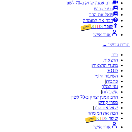
הרב אמנון יצחק ב-70 לשון
ספרי קודש
שאל את הרב
הכה את המומחה
שופר
S
D
I
K
חדש!
אזור אישי
תרום עכשיו
←
בית
|
הרצאות
|
מועדי הרצאות
|
|
VOD
השיעור היומי
|
כתבות
|
גנזי המלך
|
אשכולות
|
הרב אמנון יצחק ב-70 לשון
|
ספרי קודש
|
שאל את הרב
|
הכה את המומחה
|
שופר
S
D
I
K
|
חדש!
אזור אישי