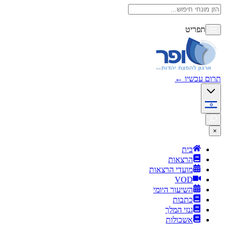
תפריט
תרום עכשיו
←
×
בית
הרצאות
מועדי הרצאות
VOD
השיעור היומי
כתבות
גנזי המלך
אשכולות