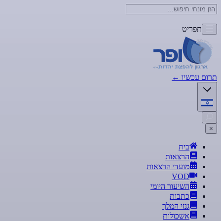
תפריט
תרום עכשיו
←
×
בית
הרצאות
מועדי הרצאות
VOD
השיעור היומי
כתבות
גנזי המלך
אשכולות