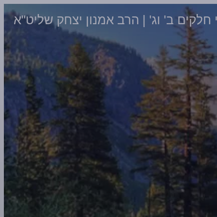
 חלקים ב' וג' | הרב אמנון יצחק שליט"א