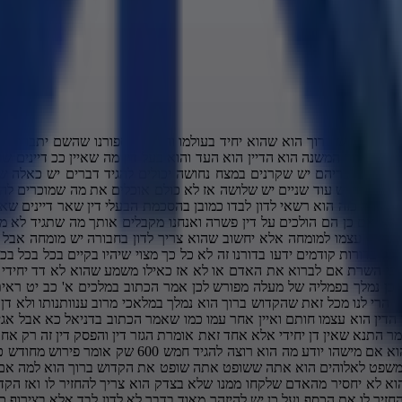
פה שש אוזניים ששומעות בשש עיניים שרואות אז והיו אין לה דיין למה שעיניו רואות אבל זה רק שתיים יש שש יותר טוב יש אוזניים שש עוד יותר טוב זאת אומרת וגם אמרנו שאם חלילה טועים בדין שזה יתחלק לא ייפול על מישהו העונש אם הוא גזר מה שלא נכון ויהיה גזל אז הוא נחשב גזלן זה שאמר התנא אל תהי דן יחידי שאיין דן יחידי כלומר אתה דיין שלך דן לבדך את הדין דע כי באמת אין אתה דן את בעלי הדין העומדים לפניך אלא אתה דן אחד את הקדוש ברוך הוא כיוון שאם תוציא משפט שאינו צודק אתה מטריח לקדוש ברוך הוא להשים לו את הנלקח שלו שלו כדין טוב על זה אנחנו נגיד בהמשך על אלה שדנים לבד כמו מר פיטון נחש כן כתב רבנו יונה ואל תאמר קבלו דעתי שהן רשאין ולא אתה כתב רבנו יונה הכוונת התנה לומר לדיין שצרף עמו עוד כמה דיינים ודן עמם צבת דיין הסכים לצרף שני דיינים אם הם יחלקו עליו בסברות הם לא יאמר להם אני מומחה בדינים האלה יותר מכם לכן קבלו דעתי ובטלו את דעתכם כלפיה שהרי כל מה שנטלתי אתכם להצטרף לדון לא היה כי מצד מידת חסידות נולי זאת הייתי דן יחידי לא יאמר להם זאת כיוון שהם רשאים ולא אתה הם רשאים אם לקבל את דבריך מעצמם אבל אתה לא רשאי להכריח אותם על הדבר קבלו דעתי לא כמ מר פיטו גם בלו דעתי ואם לא הוכח תוכיח את עמיתך כל עם ישראל צריכים לצאת נגד אלה שלא שומעים לי י וואי וואי רבנו מנחם לבית מאיר פרש שדברי התנ אל תאמר קבלו דעתי כל המשנה אבות זה נגדו כל מה שתקראו במשנה אבות זה נגדו משנה אבות מגלה מי הוא כל משנה שאנחנו קוראים זה הכל נגדו רבנו מנחים מאיר פרש דברי התנא ואל תאמר קבלו דעתי עו על דברים שאומר הדיין לבעלי הדין דהיינו שלא ימציא הדיין את עצמו לבעלי הדין יאמר להם קבלו קבלו דעתי תשמעו קחו אותי לדיין קחו אותי קחו אותי קבלו דעתי לא יאמר ותקבלו מה שאני אומר לכם תקבלו מה שאני אפסוק למה לא שאין רשעים הם רשעים אם הם רוצים לקבל אותך או לא רוצים לקבל אותך אפילו אתה מומחה זה לא תלוי בך הם יכולים לבחור איפה לדון אם הם רוצים ולא אתה כלומר אתה לא יכול לחוף אותם לקבל את הדין שלך ואל תאמר אל תאמר קבלו דעתי לא כדאי לך אפילו להגיד את זה ככה באגב כדאי לכם תבואו אליי אני אדון אותכם וזה למה כי אם הם יסרבו ולא יסכימו יהיה לך ביזיונות זאת אומרת לא מקבלים אותך אז לכן אל תאמר קבלו דעתי שאין רשעים ולא טב בספר מתנת אבות פרשת מאמר המשנה אל תהי דן יחידי מדובר על השם יתברך אחד יחיד ומיוחד תנא מתכוון להזהיר בני אדם שלא ידונו כביכול את השם יתברך ולא ירו אחר מעשיו ועל אופן הנהגתו בעולם כיוון שאיין לנו שום השגה בתכלית הטוב והיושר של השם כי אין אמונה ואין עול צדיק וישר הוא ולכן צריך לקבל כל מה שהוא דן באהבה ובאמונה תמימה זאת אומרת אומר לכל ישראל אל תי דן יחידי אל תדונו את הקדוש ברוך הוא ותגידו שהוא למה אני ככה והוא ככה למה ככה וככה ולמה בעלי ככה וככה אל ת דן יחידי תיזהר אתה לא יודע כמה טוב הקדוש ברוך הוא עושה עמך עם כל הצרות שלך זה אפס לעומת מה שמגיע לך כי אם אתה עושה רק עבירה אחת אתה צריך למות החברה שלו הגיעו בעניין הזה כתב החפץ חיים הקדוש אדם המרהיב עוז לדון אחרי הנהגת השם יתברך את עולמו וסובר שאיין הדברים הנעשים תחת השמש מובנים הוא דומה לאורח שנקלע בערב שבת קודש לעיר אחת שהוא לא מכיר את אנשי ה נכנס בבית הכנסת רואה שמה את הגבאי אומר להוא תעלה אתה ר זה ואתה תע שני ואתה שלישי ואתה רביעי וכל אחד מכיוון אחר בלי סדר אז בסוף התפילה הוא נגש אלי אומר לו תשמע ראיתי שאתה קופץ מפה לשם זה מה הולך פה צריך להיות סדר זה פי סדר הולכים לפי סדר מה למה אתה עושה ככ אומר לו אני מבין שאתה חדש בעיר כן אתה לא אם היית פה שבוע שעבר שבועיים היית רואה שיה סדר אבל מה יש פתאום לזה בת מצווה והוא יש לו חתונה והוא יש לו ורצה וא יש לו ככה וככה ואת זה עליתי קודם זה יש סדר אל תדאג יש סדר זה שאתה לא מבין כ אתה אורח כמה זמן אתה פה 70 שנה העולם קיים 6000 כמעט אתה יודע כמה גלגולים עברו פה אנשים וזה אתה יודע מה השם אתה לא יודע כלום