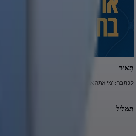
תֵאוּר
לכתבה:
'מי אתה אביתר מלאכי? קווים לדמותו של "אסטרונום
תמלול