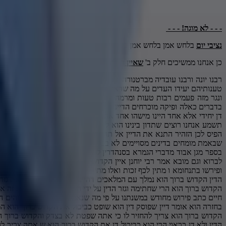
- - - לא מוגה! - - -
נציבי יום
בלחש אמן בלחש אמן בלחש אמן כולם היום בלחש
כן אנחנו ממשיכים חלק ב'
שאיין דן יחידי אלא אחד
רבנו יונה ורבנו עובדיה מברטנורה פירשו זה מדובר שאין דן יחידי אלא אחד על הקדוש ברוך הוא שהוא יחיד בעולמו והוסיף הספורנו שהשם יתברך דן יחידי לפי שהוא יודע את כל נעשו ואינו נצרך שיטענו לפניו בעלי הדין את טענותיהם יעידו העדים על מה שראו שהם מטעים לפעמים את הדיינים אלא כמאמר המשנה הוא הדיין הוא העד והוא בעל דין מה שאיין ככ דיינים שהם קרוצי חומר כדי לדון הם חייבים לשמוע טענות בעלי הדין ועדות העדים ונגר מזה פעמים רבות טעות ומרמה בדין לפי שהם עלולים להטעות את הדיינים בדבריהם יש שקרנים במצח נחושה יכולים להגיד דברים יש כאלה שיודעים להטעות נוטים בפרט הםם בוכים ואז דיינים בעלי רחמים נתקלתי בדברים כאלה ופיקה מוכרחים הדיינים לדון בחבורה אז זה בסדר אפשר לטעות אחד יש עוד שניים יש שלושה אז לא כולם אוכלים את מה שמוכרים להם זה יכול להעמיד את הדין יותר מוצדק רבנו יהונה אומר פירוש אחר שאיין דן יחידי אלא אחד היינו מישהו אחד אחד נקרא דיין מומחה אין דין יחידי אלא אחד כזה הוא רשאי לדון לבדו כמובן בהסכמת הבעלי דין שאר דיינים שאינם מומחים אסור להם לדון ביחידות זאת אומרת אחד יבואו שניים ויגידו לו תשמע אנחנו רוצים שתדון בינינו הוא לא דיין מומחה אז הוא לא יכול לדון אלא אם כן הם הולכים על דין פשרה ואנחנו מקבלים אותך מה שתגיד לא משנה אפילו את עם הארץ אנחנו שנינו מחליטים ש מה שתחליט תחליט על הפיס לכן הזהיר התנא את הדיין אל תהי דן יחידי מה פירוש שאין לה דיין להחזיק עצמו למומחה אלא יחשוב שהוא צריך לדון בחבורה יש מומחה אבל אתה אל תחזיק מעצמך שאתה מומחה מומחה זה מומחה באמת יש כאלה שבאמת מומחים בדינים מסויימים לא בכל לא כולם תמיד יודעים בכל בכל בכל בדורות קודמים ידעו בדורנו זה לא כל כך מצוי שיהיו בקיים בכל בכל בכל בדיינים עודות הפירוש הראשון שרבנו יונה שהשם יתברך דן יחידי הקשה בספר מגן אבוד מדברי הגמרא בסנהדרין לח שהקדוש ברוך הוא נמלך במלאכי השרת אם לברוא את האדם או לא אז כאילו משמע שהוא לא דד יחידי הנה הוא נמלך מתייעץ והיה דין ודברים ביניהם על הדבר אם כן לברוא לא לברוא וגם מובא אמר רבי יוחנן איין הקדוש ברוך הוא עושה דבר אלא אם כן נמלך בפמליה של מעלה מפורש לכן אמר הכתוב במלכים א' כב יט ראיתי את אדוני יושב על כיסאו בכל צבא השמיים עומד עליו מימינו ומשמאלו ופירשו בתנחומא ו מתין לכף זכות ואלו מתין לכף חובה אז יש בית דין למעלה הרי לנו מכל זאת שהקדוש ברוך הוא נמלך במלאכי מרוב ענוותנותו ולא דן יחידי זה הקושיה של המגן אבות ותרץ הוא בעצמו כי בעת המשא ומתן של הדין הקדוש ברוך הוא נמלך עם המלאכים דהיינו מתייעץ איתם אך את גזר הדין הוא עצמו חותם ואיין אחר עמו כמו שאמר הכתוב בדניאל כא אבל אגיד לך את הרשום בכתב אמת היינו שגזר הדין נחתם עם אמת זה חותמו של הקדוש ברוך הוא הרי שחתימה וגזר הדין על ידי השם יתברך עצמו ועל זה אמר התנא שאין דן יחידי אלא אחד זאת אומרת הגזר דין והפסק דין זה רק אחד הקדוש בר ברכו לשמוע הוא מוכן לשמוע מזה מזה מזה מזה מזה בספר רוח חיים כתב פירוש מחודש במשנתנו על פי מה שנאמר כי המשפט לאלוהים הוא אם מישהו יודע מה הוא רוצה להגיד חמש 600 שק אומר פירוש מחודש כי המשפט לאלוהים הוא פעם ראשונה פעם שנייה פעם שלישית זכה בכסף בחזרה הוא אומר דיין שפוסק דין הוא שופט כביכול את הקדוש ברוך הוא המשפט לאלוהים הוא אתה ששופט אתה שופט את הקדוש ברוך הוא למה אם אתה מטה את הדין ופוסק לו כהלכה אתה גורם שיצא ממון ממי שלא חייב הקדוש ברוך הוא צריך להחזיר לו כי אתה שפטת לא בצדק והקדוש ברוך הוא לא יחסיר מהאדם שלקחו ממנו שלא בצדק הוא צריך להחזיר לו ואז הקדוש ברוך הוא יגלגל סיבות שיחזור אליו הכסף אז מעטה אם הדיין מטה את הדין ולא דן כראוי הרי הוא כביכול דן את הקדוש ברוך הוא ש אתה צריך להחזיר לו את הכסף ועל כן יש להיזהר מאוד בדבר לא לדון לבד אלא בצירוף כמה דיינים ועל ידי זה יש להניח שהם יידונו דין אמת הסיכוי יותר גדול יש 