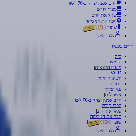
הרב אמנון יצחק ב-70 לשון
ספרי קודש
שאל את הרב
הכה את המומחה
שופר
S
D
I
K
חדש!
אזור אישי
תרום עכשיו
←
בית
|
הרצאות
|
מועדי הרצאות
|
|
VOD
השיעור היומי
|
כתבות
|
גנזי המלך
|
אשכולות
|
הרב אמנון יצחק ב-70 לשון
|
ספרי קודש
|
שאל את הרב
|
הכה את המומחה
|
שופר
S
D
I
K
|
חדש!
אזור אישי