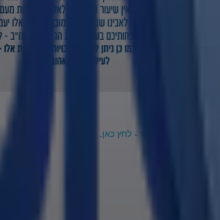
" דהיינו אסטרונאוט' -
לחץ כאן
.