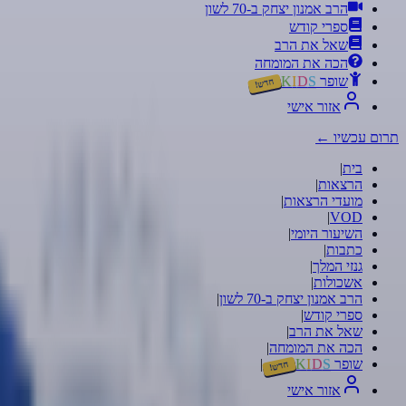
הרב אמנון יצחק ב-70 לשון
ספרי קודש
שאל את הרב
הכה את המומחה
שופר
S
D
I
K
חדש!
אזור אישי
תרום עכשיו
←
בית
|
הרצאות
|
מועדי הרצאות
|
|
VOD
השיעור היומי
|
כתבות
|
גנזי המלך
|
אשכולות
|
הרב אמנון יצחק ב-70 לשון
|
ספרי קודש
|
שאל את הרב
|
הכה את המומחה
|
שופר
S
D
I
K
|
חדש!
אזור אישי