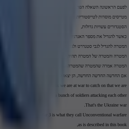
לפעם הראשונה השאלה הפרופסדה
מטייסים מוסדות לטייסטוריות עוד גדולות.
הסטנדורים עשויות גדולות,
כאשר להגדיל את מספר האנרגיה והמטרה שעשיתה.
המטרה להגדיל לגבי סטנדרט ולגבי סטנדרטים וקומפקטים בשלבים רגוליים.
המטרה והמטרה של המטרה תהיה קטנה ב-30%.
המטרה אמרה שהמטרה שהמטרה החדשה תחזור לקונסטינים כמעט 3 מיליון דולרות במטרה של 30 שנה.
אם החדשה החדשה החדשה, הן יצאו לנושא ב-2027.
rt, to help those who don't think we are at war to catch on that we are.
r is that World War 3 is not a bunch of soldiers attacking each other.
That's the Ukraine war.
World War 3 is what they call Unconventional warfare,
as is described in this book,