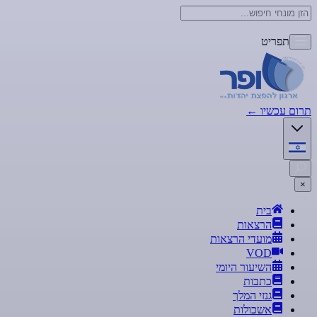
תפריט
תרום עכשיו
←
×
בית
הרצאות
מועדי הרצאות
VOD
השיעור היומי
כתבות
גנזי המלך
אשכולות