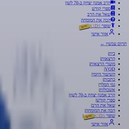
הרב אמנון יצחק ב-70 לשון
ספרי קודש
שאל את הרב
הכה את המומחה
שופר
S
D
I
K
חדש!
אזור אישי
תרום עכשיו
←
בית
|
הרצאות
|
מועדי הרצאות
|
|
VOD
השיעור היומי
|
כתבות
|
גנזי המלך
|
אשכולות
|
הרב אמנון יצחק ב-70 לשון
|
ספרי קודש
|
שאל את הרב
|
הכה את המומחה
|
שופר
S
D
I
K
|
חדש!
אזור אישי