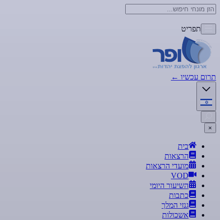
תפריט
תרום עכשיו
←
×
בית
הרצאות
מועדי הרצאות
VOD
השיעור היומי
כתבות
גנזי המלך
אשכולות