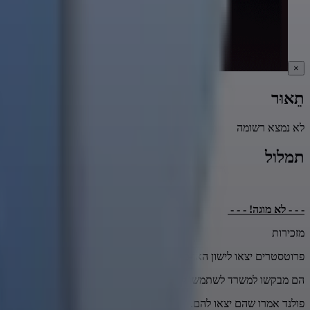
×
תֵאוּר
לא נמצא רשומה
תמלול
- - - לא מוגה! - - -
‫מזכירות
‫פרוטסטרים יצאו לישון האו-מדינג ‫במברגיה היום.
‫הם מבקשו למשרד ‫לשתמשו לגרמי גרמניה לקייב.
‫פולנד אמרו שהם יצאו להם.