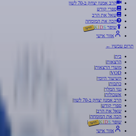
הרב אמנון יצחק ב-70 לשון
ספרי קודש
שאל את הרב
הכה את המומחה
שופר
S
D
I
K
חדש!
אזור אישי
תרום עכשיו
←
בית
|
הרצאות
|
מועדי הרצאות
|
|
VOD
השיעור היומי
|
כתבות
|
גנזי המלך
|
אשכולות
|
הרב אמנון יצחק ב-70 לשון
|
ספרי קודש
|
שאל את הרב
|
הכה את המומחה
|
שופר
S
D
I
K
|
חדש!
אזור אישי