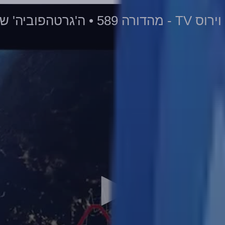
של 'חרטא-גרטה'! - חלק א' • 01-11-2022