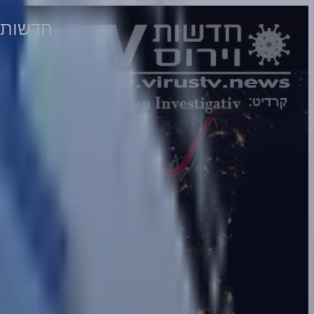
חדשות וירוס TV - מהדורה 589 • ה'גרטהפוביה' 