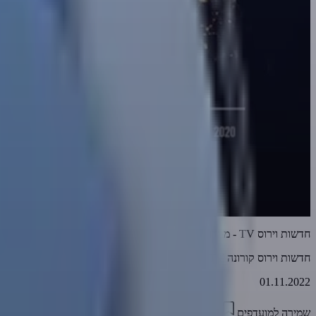
חדשות וירוס TV - מהדורה 589 • ה'גרטהפוביה' של 'חרטא-גרטה'! - חלק א' • 01-11-2022
חדשות וירוס קורונה TV
01.11.2022
שמירה למועדפים
15:52
0
2405
דווח