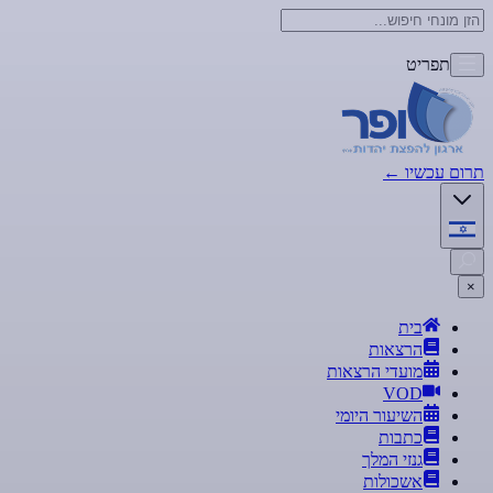
תפריט
תרום עכשיו
←
×
בית
הרצאות
מועדי הרצאות
VOD
השיעור היומי
כתבות
גנזי המלך
אשכולות