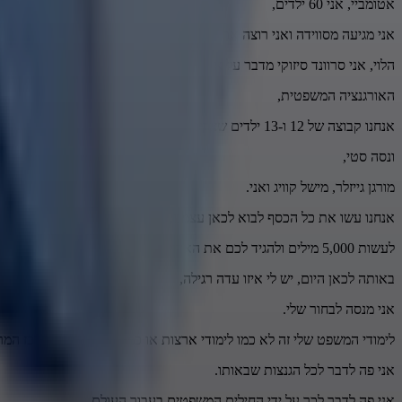
אטומביי, אני 60 ילדים,
אני מגיעה מסווידה ואני רוצה אתכם להפחיד.
הלוי, אני סרוונד סיזוקי מדבר על אקו,
האורגנציה המשפטית,
אנחנו קבוצה של 12 ו-13 ילדים שצריכים להחליט את ההחלטה,
ונסה סטי,
מורגן גייזלר, מישל קוויג ואני.
אנחנו עשו את כל הכסף לבוא לכאן עצמנו,
לעשות 5,000 מילים ולהגיד לכם את האדולטים שאתם צריכים להחליט את הפעמים שלכם.
באותה לכאן היום, יש לי איזו עדה רגילה,
אני מנסה לבחור שלי.
לימודי המשפט שלי זה לא כמו לימודי ארצות או כמה פעמים על המרכז המרכ
אני פה לדבר לכל הגנצות שבאותו.
אני פה לדבר לכך על ידי החילים המשפטים בעבור העולם,