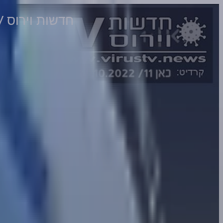
חדשות וירוס TV - מהדורה 585 • משחקי מלחמה + בונוס הערב... 'השיר של ביידן' • 26-10-2022