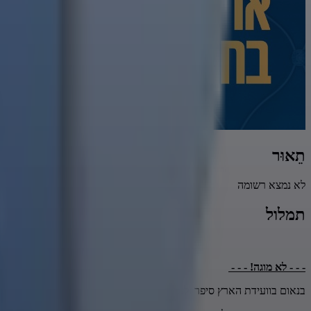
תֵאוּר
לא נמצא רשומה
תמלול
- - - לא מוגה! - - -
בנאום בוועידת הארץ סיפר זלנסקי באריכות על מתקפת הכטב״מים האיראנ