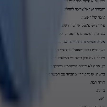
ציין שהוא נדהם בכל פעם מחדש שאין סיוע ישראלי בנושא,
והבהיר ישראל צריכה להחליט באיזה צד היא.
איבה של דופומון.
עליך צ'ייני צ'אנס אי ושי דרשא ואו בראטי סכים ואי.
כשדמוקרטיסטים סוויתום יקי פליץ או פלישבורץ הפרוטי
אקזיסטנציוני זרוזי צפויים וישנו בעניין.
כשסתימו כתוב שאווצ'י נרסיסקי טרורי.
אינדה קצת נכון ביחד עם המשחק הראשון.
כן, אתם לא יכולים להשתמש במהלך הרבה על המדינה
ברשת. אז מי אחרון מתבחד עם המשחק הראשון?
תודה רבה.
צ'יינה,
לאו,
שבמשחק הראשון,