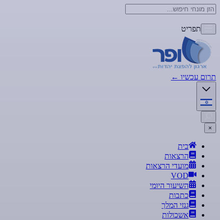
תפריט
תרום עכשיו
←
×
בית
הרצאות
מועדי הרצאות
VOD
השיעור היומי
כתבות
גנזי המלך
אשכולות