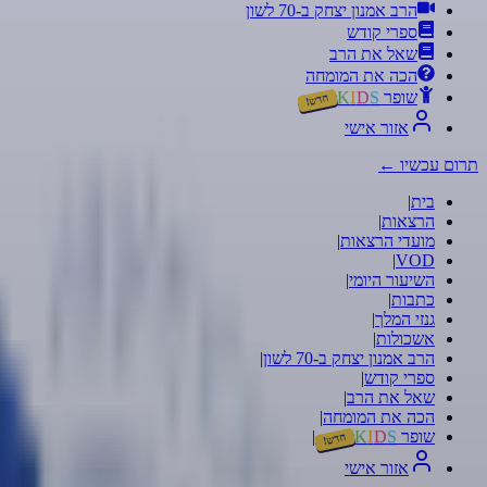
הרב אמנון יצחק ב-70 לשון
ספרי קודש
שאל את הרב
הכה את המומחה
שופר
S
D
I
K
חדש!
אזור אישי
תרום עכשיו
←
בית
|
הרצאות
|
מועדי הרצאות
|
|
VOD
השיעור היומי
|
כתבות
|
גנזי המלך
|
אשכולות
|
הרב אמנון יצחק ב-70 לשון
|
ספרי קודש
|
שאל את הרב
|
הכה את המומחה
|
שופר
S
D
I
K
|
חדש!
אזור אישי