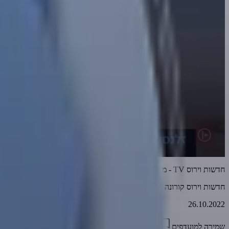
חדשות וירוס TV - מהדורה 585 • משחקי מלחמה + בונוס הערב... 'השיר של ביידן' • 26-10-2022
חדשות וירוס קורונה TV
26.10.2022
שמירה למועדפים
16:04
0
2487
דווח