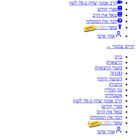
הרב אמנון יצחק ב-70 לשון
ספרי קודש
שאל את הרב
הכה את המומחה
שופר
S
D
I
K
חדש!
אזור אישי
תרום עכשיו
←
בית
|
הרצאות
|
מועדי הרצאות
|
|
VOD
השיעור היומי
|
כתבות
|
גנזי המלך
|
אשכולות
|
הרב אמנון יצחק ב-70 לשון
|
ספרי קודש
|
שאל את הרב
|
הכה את המומחה
|
שופר
S
D
I
K
|
חדש!
אזור אישי