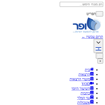
תפריט
תרום עכשיו
←
×
בית
הרצאות
מועדי הרצאות
VOD
השיעור היומי
כתבות
גנזי המלך
אשכולות