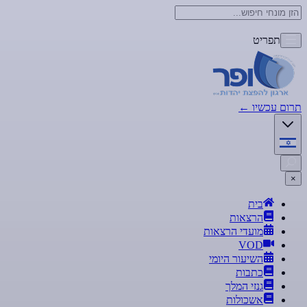
תפריט
תרום עכשיו
←
×
בית
הרצאות
מועדי הרצאות
VOD
השיעור היומי
כתבות
גנזי המלך
אשכולות