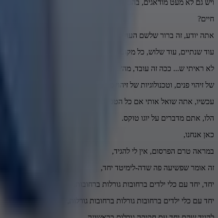
ויש גם לא מעט מודאגים, בהם השרה פנינה תמנו-שטה שאומרת זה כלי פולש
חיים?
אתה יודע, זה ברור שלשם העולם הולך, כן, אתה יודע, נגיד השרה פנינה ת
עוד שנתיים, עוד שלוש, כל מקום שאתה הולך באירופה, ככה זה עובד. עכשי
לא ראיתי ש... ככה זה עובד, מה? עזוב, שיש מצלמות ברחוב, זה הבנו. על ז
של זיהוי פנים, וטכנולוגיות של זיהוי פנים, וביג דאטה, ודברים שמצטלבים 
עכשיו, אתה שואל אותי אם כל הטכנולוגיות שהיו בעשור האחרון הביאו לא
הלו, אתם מדברים על יוגו טוקס.
כאן אנחנו,
במראה טרם הפרסום, אין לי להגיד,
זה אומר שפשיעה פה שדה-לימיטד יחד,
יחד, יחד עם כלי ילדים ברחובות גורלות ברחובות.
יחד עם כלי ילדים ברחובות גורלות ברחובות גורלות,
להגיד שהם יחד עם חקיקה גורלות בראשונה,