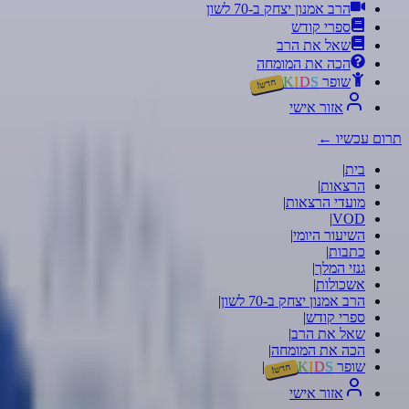
הרב אמנון יצחק ב-70 לשון
ספרי קודש
שאל את הרב
הכה את המומחה
שופר
S
D
I
K
חדש!
אזור אישי
תרום עכשיו
←
בית
|
הרצאות
|
מועדי הרצאות
|
|
VOD
השיעור היומי
|
כתבות
|
גנזי המלך
|
אשכולות
|
הרב אמנון יצחק ב-70 לשון
|
ספרי קודש
|
שאל את הרב
|
הכה את המומחה
|
שופר
S
D
I
K
|
חדש!
אזור אישי