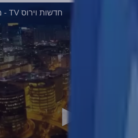
חדשות וירוס TV - מהדורה 487 • עין הערפד! • 17-05-2022