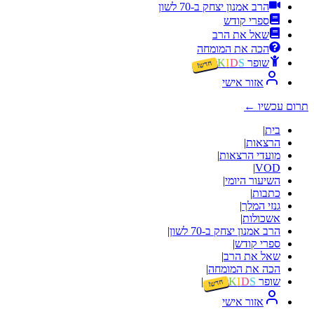
הרב אמנון יצחק ב-70 לשון
ספרי קודש
שאל את הרב
הכה את המומחה
שופר
S
D
I
K
חדש!
אזור אישי
תרום עכשיו
←
בית
|
הרצאות
|
מועדי הרצאות
|
|
VOD
השיעור היומי
|
כתבות
|
גנזי המלך
|
אשכולות
|
הרב אמנון יצחק ב-70 לשון
|
ספרי קודש
|
שאל את הרב
|
הכה את המומחה
|
שופר
S
D
I
K
|
חדש!
אזור אישי