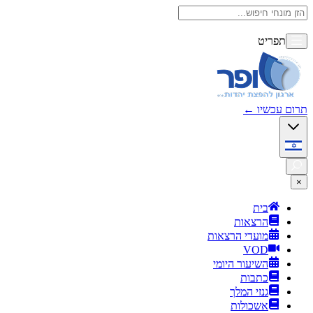
תפריט
תרום עכשיו
←
×
בית
הרצאות
מועדי הרצאות
VOD
השיעור היומי
כתבות
גנזי המלך
אשכולות