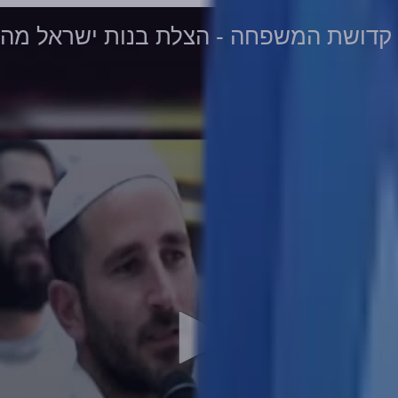
קדושת המשפחה - הצלת בנות ישראל מהאויבים [פסגת זא