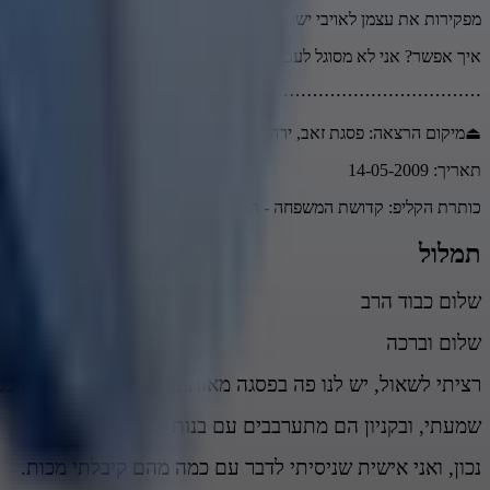
מפקירות את עצמן לאויבי ישראל
איך אפשר? אני לא מסוגל לעכל את זה. לא מסוגל.
⋯⋯⋯⋯⋯⋯⋯⋯⋯⋯⋯⋯⋯
⏏מיקום הרצאה: פסגת זאב, ירושלים
תאריך: 14-05-2009
כותרת הקליפ: קדושת המשפחה - הצלת בנות ישראל מהאויבים!
תמלול
שלום כבוד הרב
שלום וברכה
רציתי לשאול, יש לנו פה בפסגה מאות ערבים שגרים פה בתוכנו
שמעתי, ובקניון הם מתערבבים עם בנות ישראל
נכון, ואני אישית שניסיתי לדבר עם כמה מהם קיבלתי מכות.