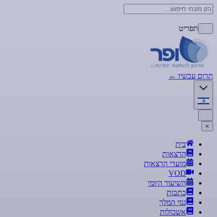
תפריט
תרום עכשיו
←
×
בית
הרצאות
מועדי הרצאות
VOD
השיעור היומי
כתבות
גנזי המלך
אשכולות