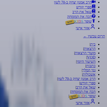
הרב אמנון יצחק ב-70 לשון
ספרי קודש
שאל את הרב
הכה את המומחה
שופר
S
D
I
K
חדש!
אזור אישי
תרום עכשיו
←
בית
|
הרצאות
|
מועדי הרצאות
|
|
VOD
השיעור היומי
|
כתבות
|
גנזי המלך
|
אשכולות
|
הרב אמנון יצחק ב-70 לשון
|
ספרי קודש
|
שאל את הרב
|
הכה את המומחה
|
שופר
S
D
I
K
|
חדש!
אזור אישי