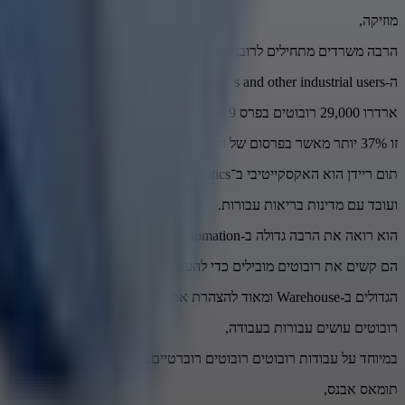
מוזיקה,
הרבה משרדים מתחילים לרובוטים כדי להגיד.
ה-Assocation for Advanced Automation says factories and other industrial users
ארדרו 29,000 רובוטים בפרס 9 השנה שלנו.
זו 37% יותר מאשר בפרסום של האחרון האחרון.
תום ריידן הוא האקסקייטיבי ב־MAS Robotics
ועובד עם מדינות בריאות עבורות.
הוא רואה את הרבה גדולה ב-Warehouse Automation.
הם קשים את רובוטים מובילים כדי להעביר את
הגדולים ב-Warehouse ומאוד להצהרת את הפרוסס הזה של פרסום ופקדשי.
רובוטים עושים עבורות בעבודה,
במיוחד על עבודות רובוטים רובוטים רוברטיים.
תומאס אבנס,