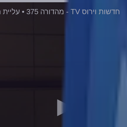
חדשות וירוס TV - מהדורה 375 • עליית הרובוטים - אתם מוכנים? • 02-12-2021