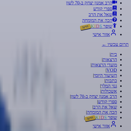
הרב אמנון יצחק ב-70 לשון
ספרי קודש
שאל את הרב
הכה את המומחה
שופר
S
D
I
K
חדש!
אזור אישי
תרום עכשיו
←
בית
|
הרצאות
|
מועדי הרצאות
|
|
VOD
השיעור היומי
|
כתבות
|
גנזי המלך
|
אשכולות
|
הרב אמנון יצחק ב-70 לשון
|
ספרי קודש
|
שאל את הרב
|
הכה את המומחה
|
שופר
S
D
I
K
|
חדש!
אזור אישי