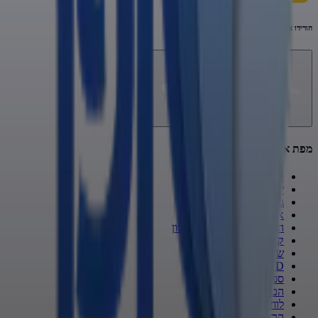
הורידו את האפליקציה
מפת אתר
כתבות
שופר KIDS
גנזי המלך
אשכולות
הרב אמנון יצחק ב-70 לשון
קצרים
שיעורי תורה
VOD
ספרי קודש
הכה את המומחה
לוח הרצאות
הרצאות