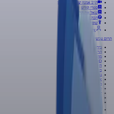
הרב אמנון יצחק ב-70 לשון
ספרי קודש
שאל את הרב
הכה את המומחה
שופר
S
D
I
K
חדש!
אזור אישי
תרום עכשיו
←
בית
|
הרצאות
|
מועדי הרצאות
|
|
VOD
השיעור היומי
|
כתבות
|
גנזי המלך
|
אשכולות
|
הרב אמנון יצחק ב-70 לשון
|
ספרי קודש
|
שאל את הרב
|
הכה את המומחה
|
שופר
S
D
I
K
|
חדש!
אזור אישי