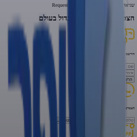
שגיאה:
Request failed with status code 404
הצטרפו לזיכוי הרבים הגדול בעולם
הירשמו לניוזילטר
הרשמה
←
הצטרפו לווטסאפ
להצטרף
←