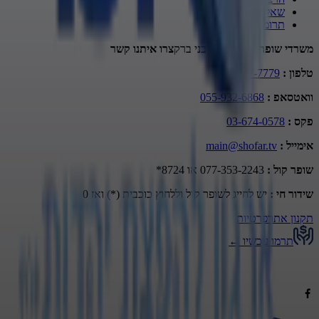
שאל את הרב
תרומה
משרדי שופר
מתתיהו 10 בני ברק
צרו איתנו קשר
טלפון
:
03-677-7779
וואטסאפ
:
055-932-6868
פקס
:
03-674-0578
אימייל
:
main@shofar.tv
שופר קול
:
077-353-2243 או 8724*
שידור חי
:
יש לחייג לשופר קול וללחוץ כוכבית (*) ואז 0
תקנון אתר
פרטיות
תרמו עכשיו
←