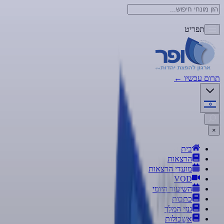
תפריט
תרום עכשיו
←
×
בית
הרצאות
מועדי הרצאות
VOD
השיעור היומי
כתבות
גנזי המלך
אשכולות