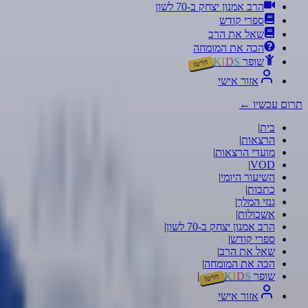
הרב אמנון יצחק ב-70 לשון
ספרי קודש
שאל את הרב
הכה את המומחה
שופר
S
D
I
K
חדש!
אזור אישי
תרום עכשיו
←
בית
|
הרצאות
|
מועדי הרצאות
|
|
VOD
השיעור היומי
|
כתבות
|
גנזי המלך
|
אשכולות
|
הרב אמנון יצחק ב-70 לשון
|
ספרי קודש
|
שאל את הרב
|
הכה את המומחה
|
שופר
S
D
I
K
|
חדש!
אזור אישי