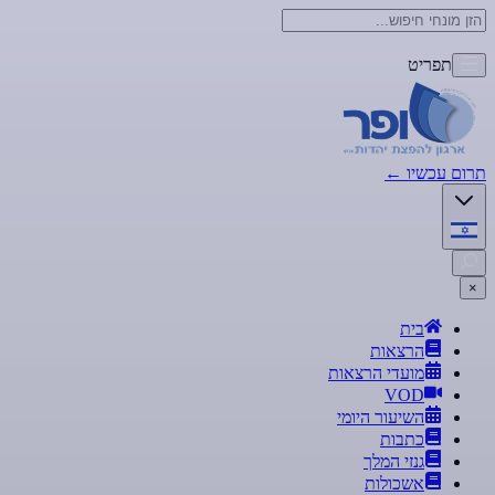
תפריט
תרום עכשיו
←
×
בית
הרצאות
מועדי הרצאות
VOD
השיעור היומי
כתבות
גנזי המלך
אשכולות