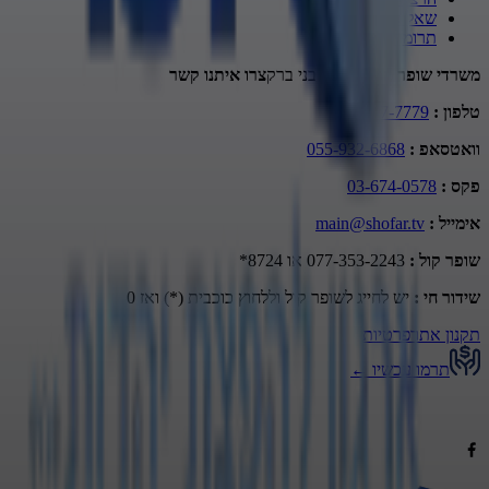
שאל את הרב
תרומה
משרדי שופר
מתתיהו 10 בני ברק
צרו איתנו קשר
טלפון
:
03-677-7779
וואטסאפ
:
055-932-6868
פקס
:
03-674-0578
אימייל
:
main@shofar.tv
שופר קול
:
077-353-2243 או 8724*
שידור חי
:
יש לחייג לשופר קול וללחוץ כוכבית (*) ואז 0
תקנון אתר
פרטיות
תרמו עכשיו
←