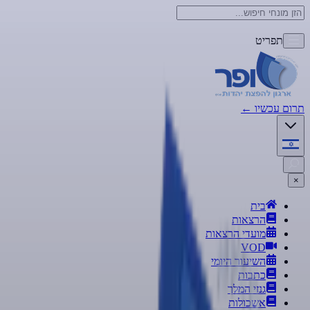
תפריט
תרום עכשיו
←
×
בית
הרצאות
מועדי הרצאות
VOD
השיעור היומי
כתבות
גנזי המלך
אשכולות