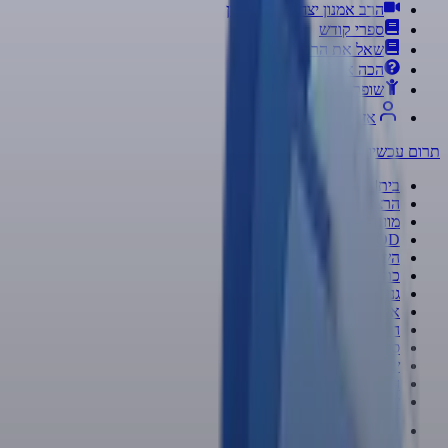
הרב אמנון יצחק ב-70 לשון
ספרי קודש
שאל את הרב
הכה את המומחה
שופר
S
D
I
K
חדש!
אזור אישי
תרום עכשיו
←
בית
|
הרצאות
|
מועדי הרצאות
|
|
VOD
השיעור היומי
|
כתבות
|
גנזי המלך
|
אשכולות
|
הרב אמנון יצחק ב-70 לשון
|
ספרי קודש
|
שאל את הרב
|
הכה את המומחה
|
שופר
S
D
I
K
|
חדש!
אזור אישי