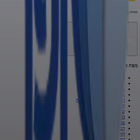
הורידו את האפליקציה
מפת אתר
כתבות
שופר KIDS
גנזי המלך
אשכולות
הרב אמנון יצחק ב-70 לשון
קצרים
שיעורי תורה
VOD
ספרי קודש
הכה את המומחה
לוח הרצאות
הרצאות