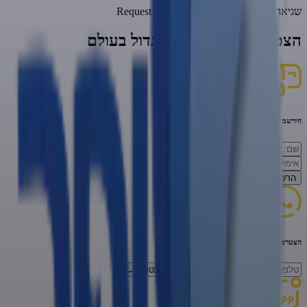
שגיאה:
Request failed with status code 404
הצטרפו לזיכוי הרבים הגדול בעולם
הירשמו לניוזילטר
הרשמה
←
הצטרפו לווטסאפ
להצטרף
←