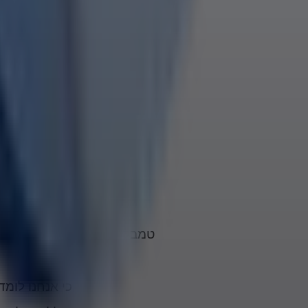
למה ביבי סגר את כל יש
למה לא מפרסמים מה התרח
למה 70 תקנות חירום? כנגד מרד אזרחי והפעלת צבא וכו' וכו' ועוד דברים איומים ונוראים. מה הולך פה?
טמ
ישימו עליכ
טמבלים, תתעוררו, תתעוררו ל
כי אנחנו לומד