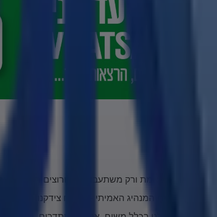
ו בוחרים בה' באמת ורק משתעבדים לו ורוצים רק את קיום 
יה שולח לנו את המנהיג האמיתי – משיח צידקנו, ונגמר הסי
הוא לא בוער לנו בכלל משיח, אנחנו מסתדרים, יש לנו עב