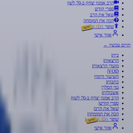
הרב אמנון יצחק ב-70 לשון
ספרי קודש
שאל את הרב
הכה את המומחה
שופר
S
D
I
K
חדש!
אזור אישי
תרום עכשיו
←
בית
|
הרצאות
|
מועדי הרצאות
|
|
VOD
השיעור היומי
|
כתבות
|
גנזי המלך
|
אשכולות
|
הרב אמנון יצחק ב-70 לשון
|
ספרי קודש
|
שאל את הרב
|
הכה את המומחה
|
שופר
S
D
I
K
|
חדש!
אזור אישי