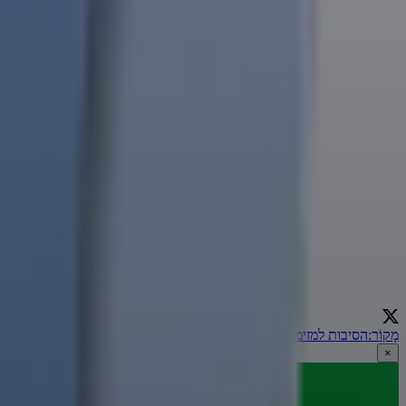
מָקוֹר
:
הסיבות למזימה השטנית לדילול העולם ומהפכה כלכלית
←
×