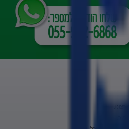
רצונו,
פור.
ודה, פרנסה, הכל, נחמד,