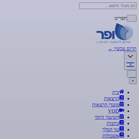
תפריט
תרום עכשיו
←
×
בית
הרצאות
מועדי הרצאות
VOD
השיעור היומי
כתבות
גנזי המלך
אשכולות