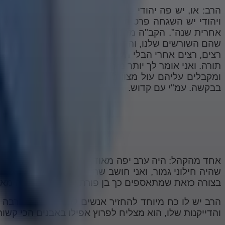
הרב: או, יש פה יהודי שרוצה לסדר את יומן הפגישות של
ויהודי יש השגחה פרטית. אין דבר כזה שהקב"ה לא רואה
אחרית שנה". הקב"ה מחכה לנו, אבל שווה לו, אין בעול
שהם השורשים שלנו, והתכונות שלהם נמצאות בנו, הקב"ה
תורה. ואני אומר לך יותר מזה, שעמ"י קדושים ורוצים מצ
ומקבלים עליהם עול מצוות. אתה רוצה לראות? אתה רו
בבקשה. עמ"י עם קדוש.
אחד מהקהל: היה ערב יפה מאוד, זה חיזק קצת את האמונה 
שהיה חילוני גמור, ואני חושב שהוא חזר מחוזק ועם אמונ
בצורה כזאת שמתאספים כך בן פורת יוסף קהילה יפה מאו
הרב יש לו כח מיוחד להחזיר אנשים לתורה, יש לו הרבה ה
והדייקנות שלו, הוא מצליח לפרוץ אפילו באבנים הכי קשות