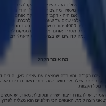
 הקב"ה. מכל העולם הזה העיניים של הקב"ה זה על הבנים 
 רגע אחד את מעשיו, מחשבותיו של כל יהודי באשר הוא.
ם עם דומה לנו. אם היה - הקב"ה היה לוקח אותם. אבל 
 ממתין כבר אלפי שנים עד שאנחנו נגיע להכרה. אבל ב
רצים, רצים אחרי הבלי העולם ואחרי כסף וביזנס כל היום, אתה ר
וות, היצר הרע רק מטריד אותם ומריץ אותם ממקום למקום
צה לראות כמה קדושים יש בצרפת שלא ידעת? רוצה לראו
מה אומר הקהל
שלנו בקב"ה, והעובדה שמצאנו את עצמנו כאן, יהודים דת
ה קצת יותר אצלו. אני חושב שזה חיובי מאוד דברים כאלה
ד מכל הקצוות.
ומור, יש לו צורת דיבור ישירה ומקובלת מאוד. יש אנשים
, אני רוצה לומר, האנשים הכי חילוניים הוא מצליח לפרוץ