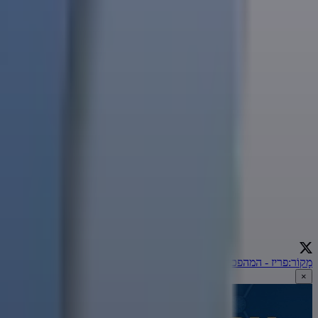
מָקוֹר
:
פריז - המהפכה הצרפתית (113)
←
×