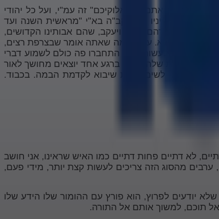
שלו, "בנים אתם לה' אלוקיכם" זה עמ"י, ועל כל יהודי
 ועוד יותר, עיניו של הקב"ה בא"י "מראשית השנה ועד
באהבתו את אברהם יצחק ויעקב, שהם אבותינו הקדושים,
א תראה איזה פלא. עם כל מה שאתה אומר שבצרפת רצים,
ואה פה 4000 יהודים שהיה להם בטח תכניות יותר טובות היום לעשות, והם התחברו פה כולם לשמוע דברי
, אבל בפנימיות שלהם, הם ברגע אחד יוצאים מחושך לאור
ת. מי רוצה לשים ציצית שיבוא לקדמת הבמה. בכבוד.
יים, לא דתיים פחות דתיים כמו האיש שראינו, אני חושב
, ערבים מהסוג הזה צריכים לעשות קצת יותר, מידי פעם,
 שלא יודעים לפרוץ, הוא פורץ עם ההומור שלו הידע שלו
 אל תוכם, למשוך אותם אל התורה.