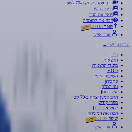
הרב אמנון יצחק ב-70 לשון
ספרי קודש
שאל את הרב
הכה את המומחה
שופר
S
D
I
K
חדש!
אזור אישי
תרום עכשיו
←
בית
|
הרצאות
|
מועדי הרצאות
|
|
VOD
השיעור היומי
|
כתבות
|
גנזי המלך
|
אשכולות
|
הרב אמנון יצחק ב-70 לשון
|
ספרי קודש
|
שאל את הרב
|
הכה את המומחה
|
שופר
S
D
I
K
|
חדש!
אזור אישי