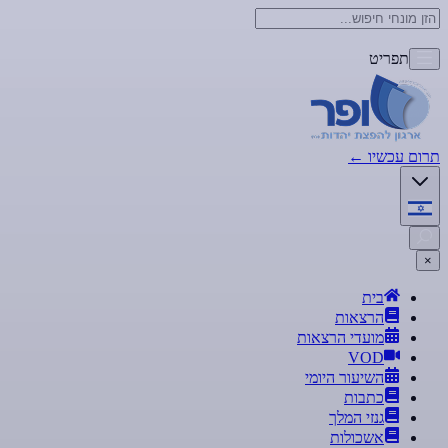
תפריט
תרום עכשיו
←
×
בית
הרצאות
מועדי הרצאות
VOD
השיעור היומי
כתבות
גנזי המלך
אשכולות