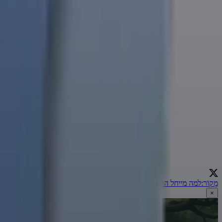
מָקוֹר
:
למה מייחל הקב"ה? | הרב אמנון יצחק
←
×