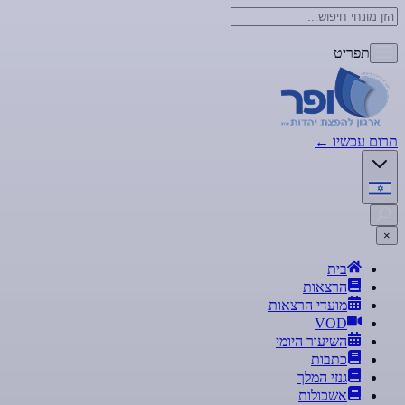
תפריט
תרום עכשיו
←
×
בית
הרצאות
מועדי הרצאות
VOD
השיעור היומי
כתבות
גנזי המלך
אשכולות