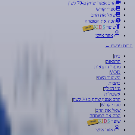
הרב אמנון יצחק ב-70 לשון
ספרי קודש
שאל את הרב
הכה את המומחה
שופר
S
D
I
K
חדש!
אזור אישי
תרום עכשיו
←
בית
|
הרצאות
|
מועדי הרצאות
|
|
VOD
השיעור היומי
|
כתבות
|
גנזי המלך
|
אשכולות
|
הרב אמנון יצחק ב-70 לשון
|
ספרי קודש
|
שאל את הרב
|
הכה את המומחה
|
שופר
S
D
I
K
|
חדש!
אזור אישי