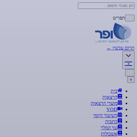
תפריט
תרום עכשיו
←
×
בית
הרצאות
מועדי הרצאות
VOD
השיעור היומי
כתבות
גנזי המלך
אשכולות