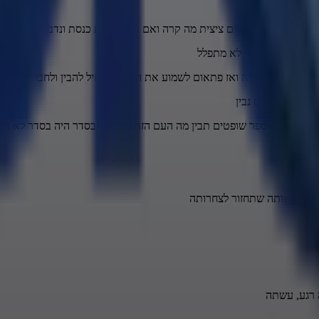
 תפילין אז מה קרה נשים ציצית מה קרה ואם ניכנס לבית כנסת ונדבר עם בורא
 למה כשאתה בריא לא מתפלל
ון או איזה מקרה ואז פתאום לשמוע את הכל ולהתחיל להבין ולחבר ולקשר 
הגיד די נמאס נבין
ד רק את ספר שופטים תבין מה העם הזה עבר היו בסדר היה בסדר לא היו 
לנקות אותה שתחזור לצחרותה
 רגע, עשתה