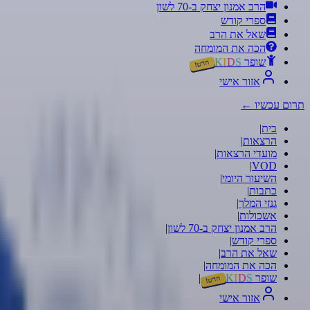
הרב אמנון יצחק ב-70 לשון
ספרי קודש
שאל את הרב
הכה את המומחה
שופר
S
D
I
K
חדש!
אזור אישי
תרום עכשיו
←
בית
|
הרצאות
|
מועדי הרצאות
|
|
VOD
השיעור היומי
|
כתבות
|
גנזי המלך
|
אשכולות
|
הרב אמנון יצחק ב-70 לשון
|
ספרי קודש
|
שאל את הרב
|
הכה את המומחה
|
שופר
S
D
I
K
|
חדש!
אזור אישי