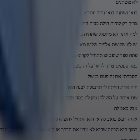
לא משתנים
בואו נשתנה בואו נהיה יותר טובים לא נפסיד מזה הרי מה יכול להיות נניח
צריך רק להיות חולה בבית חולים בשביל לבקש מהקדוש ברוך הוא רחמים
למה אתה לא מתפלל שתהיה בריא תמיד למה צריך להיות חולה או חלילה אס
יש לנו שלושת אלפים שלוש מאות שנה להתבונן מספיק מה עברנו כבר צריך ל
פתח ספר שופטים תתחיל לקרוא בערב היום לך הביתה קח ספר שופטים תלמ
כמה פעמים צריך לחזור על זה בשביל שיבינו
הסברתי את זה פעם במשל
היה אחת הייתה לו תרנגולת לבנה היא התלכלכה התאבקה בעפר הוא רצה 
שם אותה על השולחן נתן לה כמה מכות נער מעליה
אבל כאב לה
אז זה רעש כואב לה אז הוא התחיל להוציא לה מבין הנוצות וזה צבט לה
בסוף היא הבינה שהוא לא מבין את הדרך אז היא אומרה לו חכה רגע,, חכה