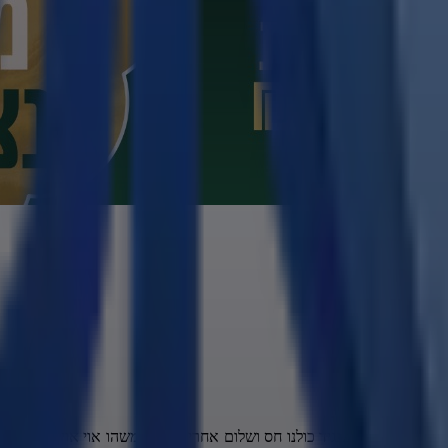
בור במקום שנגיד כולנו חס ושלום אחרי שקורה משהו אוי אוי די נמאס די