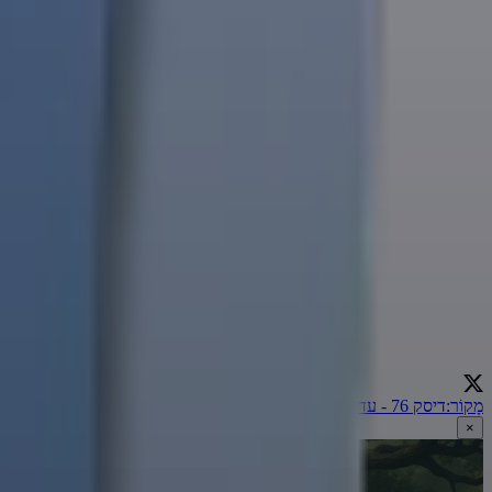
מָקוֹר
:
דיסק 76 - עד מתי?
←
×