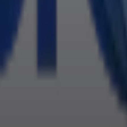
ו.
ו. כתוב