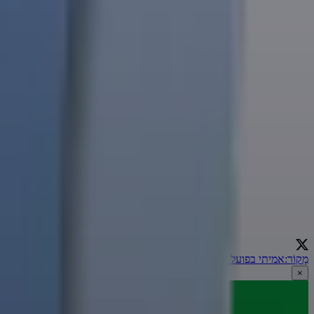
מָקוֹר
:
אמיתי בפועל
←
×