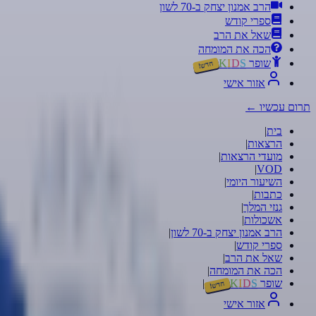
הרב אמנון יצחק ב-70 לשון
ספרי קודש
שאל את הרב
הכה את המומחה
שופר
S
D
I
K
חדש!
אזור אישי
תרום עכשיו
←
בית
|
הרצאות
|
מועדי הרצאות
|
|
VOD
השיעור היומי
|
כתבות
|
גנזי המלך
|
אשכולות
|
הרב אמנון יצחק ב-70 לשון
|
ספרי קודש
|
שאל את הרב
|
הכה את המומחה
|
שופר
S
D
I
K
|
חדש!
אזור אישי