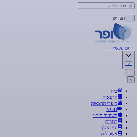
תפריט
תרום עכשיו
←
×
בית
הרצאות
מועדי הרצאות
VOD
השיעור היומי
כתבות
גנזי המלך
אשכולות