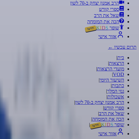
הרב אמנון יצחק ב-70 לשון
ספרי קודש
שאל את הרב
הכה את המומחה
שופר
S
D
I
K
חדש!
אזור אישי
תרום עכשיו
←
בית
|
הרצאות
|
מועדי הרצאות
|
|
VOD
השיעור היומי
|
כתבות
|
גנזי המלך
|
אשכולות
|
הרב אמנון יצחק ב-70 לשון
|
ספרי קודש
|
שאל את הרב
|
הכה את המומחה
|
שופר
S
D
I
K
|
חדש!
אזור אישי