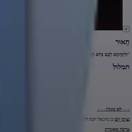
×
תֵאוּר
"
וּלְקַחְתֶּם לָכֶם בַּיּוֹם הָרִאשׁוֹן פְּרִי עֵץ הָדָר כַּפֹּת תְּמָרִים וַעֲנַף עֵץ עָבֹת וְעַרְבֵי 
תמלול
- - - לא מוגה! - - -
נציבי יום
בן מיכאל יזכה לרפואה שלמה בכל האיברים והגידים מהרה אמן אמ
ערבה מאוגדת