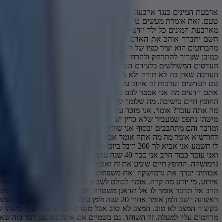
ארבעת המינים כנגד ארבעה סוגי יהודים אתרוג שיש לו טעם בריח כנגד הצדיקים שיש בהם תורה ומעשים טובים הלא לו יש בו טעם תמרים בלי ריח כנגד אלה שיש להם תורה בלבד ולא מעשים טובים. ההדס יש בו ריח בלי טעם. זאת אומרת מעשים טובים בלי תורה. וערבות אין בהם לא טעם ולא ריח כנגד אלה שאין בהם לא תורה ולא מעשים טובים. ובכל אופן התורה מצווה להגוד את כל המינים יחדיו כי עם ישראל אחד האתרוג הוא המין החשוב מארבעת המינים כל ילד יודע שאתרוג הוא היקר מארבעת המינים אז למה לא מברכים אשר קידשנו במצוותיו וציוונו על נטילת אתרוג אתרוג רומז לצדיק. למה מברכים על נטילת לולב? וגדולי ישראל מוסיפים טעם על הגמרא. השם יתברך אוהב את האדם שמכבד את זולתו ואוהב אותו. מי שמסתכל רק על עצמו ומחשיב את היותו אדם גדול וחשוב ולא מכבודו להתחבר עם פשוטי העם זה חיסרון גדול מאוד אדם צריך לחיות במחשבה שכל אחד מהברועים הוא יציר כפיו של הקדוש ברוך הוא וכל יהודי הוא בן של הקדוש ברוך הוא והקדוש ברוך הוא אוהב את כל עם ישראל. מי שמוכן להתחבר לכל יהודי ויהודי הוא אהוב על השם יתברך. למעט להתחבר לרשעים גמורים כמובן שצריך להתרחק ולהרחיק מהם עד שיחזרו בתשובה בעזרת השם. בספר החינוך כתוב הקדוש ברוך הוא הטביע בטבע שארבעת המינים משמחים בראייתם. אדם נוטל את הלולב המהודר עם האתרוג המרשים יחד עם העדסים המשולשים בלצידם הערבות משמח את הלב ומרנין. מי יוקדים יחד? הדסים שאין להם טעם ורק ריח. ערבות שאין להם לא טעם ולא ריח. עם הלולב שיש בו טעם בלי ריע. על עולב יש בו תורה הוא מוכן להגד גם עם הערבה שאין בה לא תורה ולא מעשים טובים. אומר הקדוש ברוך הוא, האתרוג מרשים, צדיק, תורה ומעשים טובים, אבל הוא חי לעצמו. אם הוא לא מוכן להתאגד עם אלה שאין בהם תורה ומעשים טובים ולעומתו לולב נאגד עם העדשים וערבות זה אהוב על הקדוש ברוך זה שמוכן להתאגד ולהתחבר עם אותו אדם שנמצא כעת במצב שאין בו טעם וריח רק בגלל שהוא יהודי בן של השם יתברך הוא אהוב אצל הקדוש ברוך הוא ועליו ראוי ונכון לברך אתם יודעים מה אני אספר לכם מעשה? החופץ חיים כשהיה כבר זקן מופלג היה הולך לישיבה ברדין רק במוצאי שבת. הגיע אליו בסוכות יהודי בן 65 אומר לו כבוד הרב אתה זוכר אותי לא אני זלמן קובנר או זה היה תלמיד אצל החופץ חיים בישיבה. מה שלומך לך השם? מה אתה עושה? מה אתה מתפרנס? שואל אותו. אז אומר לו, ברוך השם, הלוואי על כל ישראל, אני מרוויח טוב. כמה אתה מרוויח? 2000 רובל. וואו, זה מזמן היה המון כסף. המון כסף. מה אתה עובד? אומר, אני מוכר עתים. ברוסיה מוכרים עת ב10 בנים מעביר לפולניה, שמה אין. ומוכר ב-200. וואו, אומר, השם נתן לי עצה לפני 40 שנה איך להרוויח את הכסף. כידוע הגבול בין רוסיה לפולניה יש שומרי מכס ואם מישהו נתפס שמעביר שלא כדין יש רוה לשומרים והוא מקבל כדור בראש בלי שאלות בלי משפט בלי כלום מה אני אעשה החלטתי להתחבר לאחד השומרים שמה גרמושקה נו גרמושקה יום אחד אני מדבר איתו ומדבר ומדבר ומדבר והם מתחבבים ובסוף אני שולף לו חפיסה סיגריות ונותן לו מתנהפ איך הוא מבסוט יופי עוברים ימים אני שוב פעם יוצר איתו קשר יום אחד אני מחליט שהוא מבושל טוב ואז אני אומר לו כמה אתה מרוויח אומר 40 רובל לחודשוא אומר מה מה אתה אומר אם יהיה לך עוד 200 וואו דבר גדול מאוד איך אני יכול לקבל עוד 200 אז הוא אומר לו תשים את הנשק פה פה בצד ובוא איתי לשמה אני רוצה לדבר איתך מפחד שיתן לו כדור בראש הולך אומר לו תשמע אני אביא לך 200 רובל ביום פלוני יום אחרי זה אני עובר עם עגלה ובשעה שאני עובר אתה מסתובב ומתעתש מתעתש ואני עובר ושלום והכל בסדר וכל חודש אתה תקבל 200 יום אחרי זה אני עם עגלה אתה מתעתש ואני עובר כבוד הרב אני כבר 40 שנה עושה את זה איתו עכשיו הוא התבגר ו שמה עושים בדיקות ואם בן אדם כבר הוא לא בקו הבריאות מחליפים אותו אם מחליפים אותו אין לי פרנסה. כמוד הרב אני באתי במיוחד שתברך את גרמושקה. החופץ חיים שומע את 