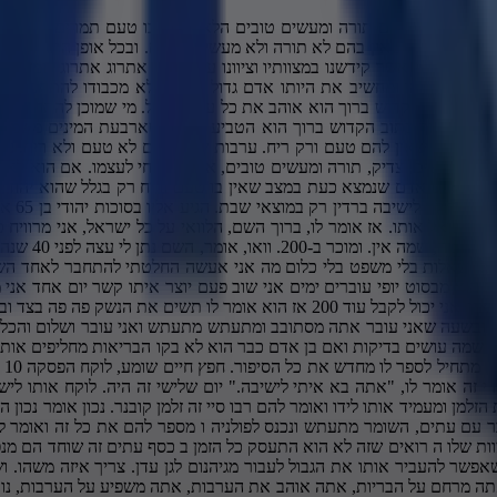
זה ואומר לו תספר לי עוד פעם את הסיפור. מתחיל לספר לו מחדש את כל הסיפור. חפץ חיים שומע, לוקח הפסקה 10 דקות, ספר לי עוד פעם מתחיל מחדש, מספר לו את הסיפור. טוב, מי שברך אבותינו יברך את גרמושקה ואת משפחתו, נותן ברכה, חפץ חיים לגוי. ואחרי זה אומר לו, "אתה בא איתי לישיבה." יום שלישי זה היה. לוקח אותו לישיבה. כל התלמידים 200 לא מאמינים. החופץ חיים מגיע ביום שלישי. איזה אירוע, מי יודע מה קרה. אומר לכולם לשבת והוא רוצה לדבר. לוקח לידו את הזלמן ומעמיד אותו לידו ואומר להם רבו סיי זה זלמן קובנר. נכון אומר נכון הוא מרוויח 2000 רובל בחודש נכון נכון איך הוא מרוויח את זה הוא נותן כבוד הרב אל תדבר אומר לו אל תדאגן משטרה והכל בסדר הוא נותן שוחד עובר עם עתים, השומר מתעתש ונכנס לפולניה ו מספר להם את כל זה ואומר להם מה שמועיל פה מועיל גם שמה שב שמה עכשיו אומר לו שב שב שורה ראשונה יושב זלמן אומר אחרי 20 שנה זלמן עולה לשמיים ובודקים את המצוות שלו ה רואים שזה לא הוא התעסק כל הזמן ב כסף עתים זה שוחד הם מנפחים לו את התפילות בודקים כמה נפח יש בהם כמה בסדר כמה לא זה טוב בקיצור המצב לא טוב. המצב לא טוב אבל מנסים לבדוק אם יש לו משהו שאפשר להעביר אותו את הגבול לעבור מגיהנום לגן עדן. צריך איזה משהו. ושואלים אותו, תגיד לי, אתה ריחמת על הבריות? כי מי שמרחם על הבריות מרחמים עליו למעלה. זה השוחד. גם בשמיים אם אתה בא עם דבר כזה שאתה מרחם על הבריות, אתה אוהב את הערבות, אתה משפיע על הערבות, נותן בהם חיות, אתה מוכן להתאגד איתם, אתה משתמש בכסף ב-2000 רובל ואתה נותן הבריות ומרחם עליהם. אפשר להעביר אותך את הגבול. מתעדשים ומעבירים אותך. יש כמה דברים שמצליחים להציל את הבן אדם כמו ייסורים, כמו זה, כמו ויטורים, כמו גם שמה יש התעצשויות כאילו שלהעביר את הבן אדם. זה סיפר החפץ חיים לקח אותו במיוחד ביום שלישי. עצר את הכל בישיבה ונתן להם הוא תחזור עוד פעם על הסיפור תחזור עוד פעם על הסיפור פש ככה 40 שנה אתה עובר ולוקח פש איזה תפס טוב נחזור לעניין הערבה יש דבר מעניין בערבה אחרי יום אחד בלבד היא כבר מתחילה לנבול אבל אפשר לשמור אותה טריה אם חותחים חתיכה מלמטה ושמים במים שעה פתאום היא קמה לדחייה הערבה נבולה שבה ללבלב פלא הקדוש ברוך הוא עשה לערבה תכונה כזו שאם קוצצים ממנה חתיכה קטנה ושמים בה מים מקבלת חי דרך אגב, המלצה כשלוקחים את כל הארבעת המינים ושמים בשקית שבה קיבלו את הערבה ומשאירים למטה טיפה מים אז כל ארבעת המינים שותים במשך כל השבוע זה יישאר טרי תעבירו למה הדבר דומה לאדם שהוא קבור ופתאום נפתחות לו העיניים מתחיל לחייך. למה? הערבה היא בלי טעם, בלי ריח. גם אדם כזה שאין בו טעם ריח לא תורה ולא מצוות, אם נותנים לו קצת מים, קצת חיוך, קצת חיוך, מחייכים לו, מראים לו חביבות, הוא מקבל חיות חדשה. גם אם הוא בדרגה נמוכה, כשהוא רואה שמושיטים לו יד וחושבים עליו, הוא מתחיל לפרוח. הוא יכול להתחבר ולהתעגד. ואתה אומר לו אתה בא אפשר יש פה מניין וזה מדי פעם בואזה בא בחג הסוכות אומר לנו הקדוש ברוך הוא לקחת את הערבה אולי זה נראה דבר מוזר למה לחבר לכל השלושה מינים לחבר דבר שאין בו טעם ואין בו ריח מה העניין פה אומר לנו בורא עולם, אתה לוקח לו לב, בודק שהוא סגול לחלוטין וישר כמו סרגל, לוקח את האתרוג ובודק שהוא נקי ואין בו שום נקודה שחורה חלילה ואין בו שום כלום והוא יפה במראהו. אתה לוקח הדס ובודק שהוא משולש ומהודר והוא עבות ויוצא מכן אחד והערבה נראית חסרת טעם וריח אבל תתבונן מי ברא את הערבה הרי גם מי יציר כפיו של השם יתברך אתם יודעים שהמדרש אומר ש משה רבנו כשלא היה מים הוא השליך מר אל המים וימתקו המים מה הוא השליך אומר המדרש ערבה וימתקו המים עם מר אפשר להמתיק את מר ולעשות ממנו מתוק מינוס ומינוס פלוס מדהים הערבה הציר כפיו של הקדוש ברוך הוא, תאגוד אותה עם הלולב והאדסים ושהיא רואה שמעריכים אותה ומקרבים אותה והיא צמודה לכל הצדיקים האלה, היא מקבלת חיות. לכן אומרים את הברכה על נטילת לולב כיוון שזה מ