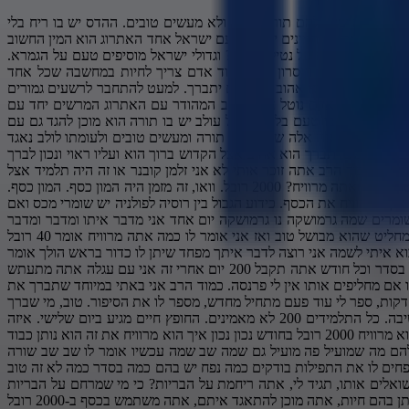
סכים להתאגד ביחד עם הערבה. בארבעת המינים אנחנו רואים שבעצם הקדוש ברוך הוא מתפייס עם כולנו בחג הסוכות. השם אומר גם לערבה, את באמת בלי טעם, בלי ריח, אבל במהלך ימי הדין והרחמים ביקשת ממני להתפייס. אמרת לי, ריבונו של עולם, סלח לנו, מחל לנו, כפר לנו. אני אראה לך שאני אוהב אותך ומעריך אותך. לא אשאיר אותך בצד. אני מצווה לאגוד אותך עם העדשים כי אתם כולכם אהובים וברורים. וואי וואי וואי וואי וואי וואי זה מסר עצום מרגש לכל יהודי סוכות זה זמן שמחתנו אדם שואל איך אני יכול לשמוח? הרי אני יודע מה המצב שלי הרוחני איך אני יכול לשמוח? אני יודע שאני רחוק מהשם יתברך. אומרת התורה הקדושה, אכן אתה יודע את מצבך, אבל זה לא מפריע לשמחה. ושמחתם לפני אדוני אלוהיכם. אם זה היה לפני מלך בשר ודם, הוא לא היה מתפייס איתך. איזה טעם יש בך? לא טעם ולא ריח. תעוף מפה. אבל הקדוש ברוך הוא אומר, תיקחו את ארבעת המינים עם הערבה. תיכנסו לבית המדרש, תיכנסו לבית הכנסת, תיכנסו לסוכה הקדושה, תעשו נענועים, הודו לאדוני כי טוב. אנדוני הושיענה. תראו כמה, תראו כמה ותראו כמה אני מעריך כל יהודי ויהודי, גם אין לבלי טעם, בלי ריח. זה משמח מאוד. אתם רואים בכותל המערבי איזה אנשים באים מכל הסוגים, עם כל הצבעים, עם כל הזה ועם שערות ובלי שערות וזה ומתנפנפים וזה. שי וכלסים שמחים ומאושרים. מה זה? מה זה מה זה מה זה? הושמחתם לפני השם נותן. טוב, כשרואים שבכל העולם כולו, בכל מקום בעולם, יהודים, בכל בית כנסת, בכל בית מדרש, שמחה עצומה ורוחנית בשמחת תורה. בשמחת תורה באים גם חילונים וחילוניות ובאים ותורמים וזורקים סוכריות ואוכלים גם. ו איזה שמחה ולוקחים ילדים, מקבלים שקיות איזה יופי, איזה יופי. גדולי ישראל מסבירים למה זה. למה כלל ישראל כולם כאחד? הם בכל זאת, בכל ימות השנה, רחוקים מתורה וססים ושמחים בשמחת התורה. למה? משל לראובן שחיתן את בנו. ראובן מחתן את הבן שלו. ובחתונה נמצא שמעון אח של ראובן והוא רוקד ושמח ועליז. אה שואלים אותו שמעון מה אתה כל כך קופץ ושמח? מה אתה מחתן את הבן שלך? אומר, "מה פתאום אח שלי מחתן את הבן שלו? איך אני לא אשמח? איך אני לא ארקוד? עם ישראל חלק יושבים בהוהלה של תורה, מאושרים ושמחים. שמחת תורה זה השמחה של אח שלי. אח שלי שלומד תורה יש לו שמחה. הוא חתן תורה. חתן בראשית חתן מעונה. יש פה חתנים יא בבי אח שלי חתן אני לא אשמח בחתונה אז מה אם אני חילוני? מה זה? אח שלי שמח אז אני בא לשמחה ואני רוקד אני שמח שהאחים שלי שמחים שהם חתנים יא בבי אבל היה שמחת תורה קשה מאוד לפני שנתיים שמחת תורה וואי וואי וואי דיברנו על זה מיד אחרי שזה קרה למה זה קרה? ועכשיו אני אגיד לכם דבר מדהים. הרשעים הערורים מחבלי הנוחבה פלשו לקיבוצים מושבים ורצחו רחמנא לצלן. מחבלי הנוחבה קוראים להם מחבלי הנוחבה. מחבלה תוציאו ממחבלה את האות ח מה נשאר מבלה תוציאו מהנוח בת החטא מה נשאר הנובה מבל הנובה במחבלי יש חטא ובנוח בא חטא. כשיש חטא, כשיש חטאים, כשיש בודעה, במקום לשמוח בתורה, מחללים את שמחת תורה, לא משתתפים עם האחים שלנו. וכמה ימים לפני כן, דיונים אם מותר לרקוד עם ספרי תורה, צריך להגיע לבית המשפט. ראש העיר תל אביב עוסר לרקוד עם ספרי תורה ושופט במחוזי קובע שזה פרובוקציה ואומר לו עורך דין דמרי מה זה שונה ממצעד התועבה שעושים אומר לו זה חופש הביטוי אבל לצאת עם ספרי תורה זה פרובוקציה והוא עוסר אז דמרי עולה לעליון ואני לא אספר לכם את ההמשך זה צריך דרשה בפני עצמה איזה קידוש השם הוא זכה לעשות אבל אתם לא תאמינו זה סיפור מהאגדות מהאגדות אני אספר אותו הפרטים נשמעו אצלי אתמול בסוכה. אתם ממש תצטמררו, תצטמררו מהסיפור. במדינת היהודים לרקוד עם ספר תורה בית משפט קבע שזה פרובוקציה רחמנא לצלן. לא יאומן. אבל החילונים לא מקבלים את השטויות של בית משפט והם באים לרקוד הערבות ורקדות עם אחיהם לומדי התורה ושמחים איתם בשמחת תורה ממה עשוי סכך חכמים אומרים שהוא עשוי מפסולת