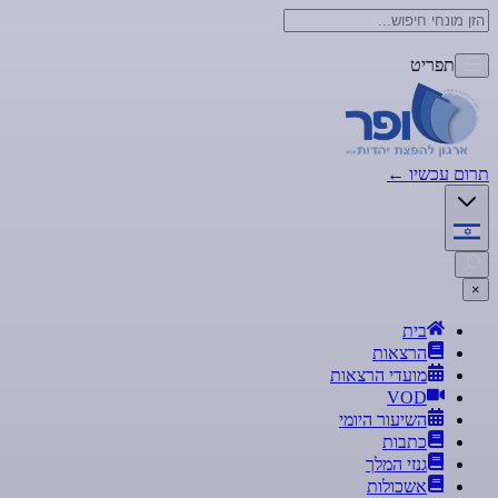
תפריט
תרום עכשיו
←
×
בית
הרצאות
מועדי הרצאות
VOD
השיעור היומי
כתבות
גנזי המלך
אשכולות