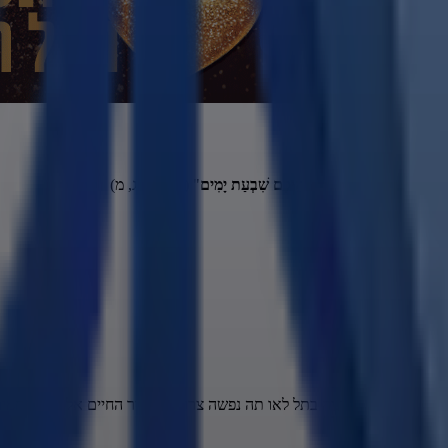
נָחַל וּשְׂמַחְתֶּם לִפְנֵי ה' אֱלֹהֵיכֶם שִׁבְעַת יָמִים
" (ויקרא כג, מ)
ן לעילוי נשמת סוניה בתל לאו תה נפשה צרורה בצרור החיים אל מלא רחמ