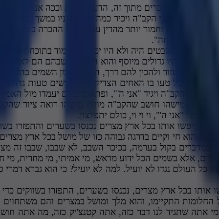
או נעמוד על כמה דברים מתוך זה, הדעת נותנת וככה אנחנו מתא
בו יופיע אדם לפני הקב"ה ויכיר כמה חטא לפניו במשך כל ימי חי
י חייו הוא קשה וחמור יותר מהדין עצמו, ז"א ההכרה בשעה ש
לנו מיום התוכחה".
ף, קטנם של שבטים היה ולא היו יכולים לעמוד בתוכחתו. אם ב
ם השבטים שהיו גדולים מיוסף והוא היה קטן שבהם הם לא יכלו
חיה בשביל לעזור ולהכין להם דרך, הוא הלך מן השמים בהשגחה כד
עשה את הכל טעו בו האחים הצדיקים והקדושים טעות גדולה. 
אחד יגיע הקב"ה ויגיד "אני ה'", ופתאום כולם יעמדו מול האמירה
נוכח, אבל מישהו חושב שהקב"ה מולו? מישהו רואה ציור שהק
יאמר "אני ה'", וי וי וי, כולם יתפלצון.
הם חיפשו אותו בכל ארץ מצרים נכנסו בשערים והתפזרו בשוו
הם כשהוא חי וקיים בדרגה גבוהה כזו של מושל בכל ארץ מצרים,
 שמדברים בקול בערמה, בכיכר השבב, לא שבבו, שבבו זה מצוי
אדם, אלא בשמים הכל ידוע מראש, מי אמיתי, מי מחרית, מי ח
גם אם יצאו כל העולם נגדו לא יועיל. למה לא יועיל? כי הוא גברא 
אותו בכל ארץ מצרים, נכנסו בשערים, התפזרו בשווקים כדי ל
כל החלומות התקיימו, והוא מלך ומושל במצרים והם משתחוים 
מי אתה שתגיד לנו דבר כזה, אתה קטנצ'יק כזה, מה אתה חוש