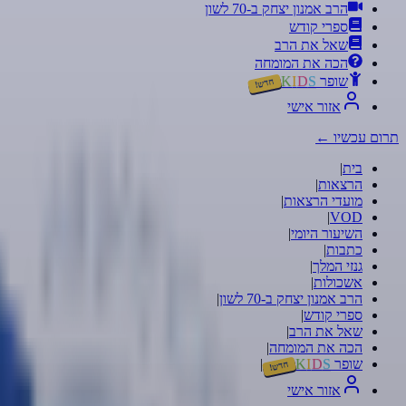
הרב אמנון יצחק ב-70 לשון
ספרי קודש
שאל את הרב
הכה את המומחה
שופר
S
D
I
K
חדש!
אזור אישי
תרום עכשיו
←
בית
|
הרצאות
|
מועדי הרצאות
|
|
VOD
השיעור היומי
|
כתבות
|
גנזי המלך
|
אשכולות
|
הרב אמנון יצחק ב-70 לשון
|
ספרי קודש
|
שאל את הרב
|
הכה את המומחה
|
שופר
S
D
I
K
|
חדש!
אזור אישי