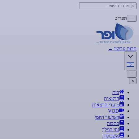
תפריט
תרום עכשיו
←
×
בית
הרצאות
מועדי הרצאות
VOD
השיעור היומי
כתבות
גנזי המלך
אשכולות