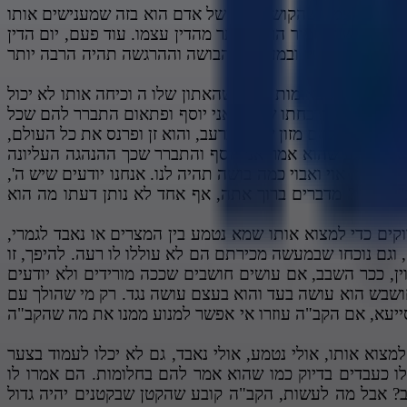
רים את עצמנו שהקושי בדינו של אדם הוא בזה שמענישים אותו
יו הוא קשה וחמור הרבה יותר מהדין עצמו. עוד פעם, יום הדין
יכיר אדם במעשיו ובמעלליו, הבושה וההרגשה תהיה הרבה יותר
לעם חכם שבאומות ונביא שהאתון שלו ה וכיחה אותו לא יכול
 לעמוד בפני תוכחתו שאמר אני יוסף ופתאום התברר להם שכל
י להכין להם מזון שיחיו ברעב, והוא זן ופרנס את כל העולם,
אבל ברגע שהוא אמר אני יוסף והתברר שכך ההנהגה העליונה
 הזאת. אוי ואבוי כמה בושה תהיה לנו. אנחנו יודעים שיש ה',
ב"ה מולו? מדברים ברוך אתה, אף אחד לא נותן דעתו מה הוא
קים כדי למצוא אותו שמא נטמע בין המצרים או נאבד לגמרי,
 וגם נוכחו שבמעשה מכירתם הם לא עוללו לו רעה. להיפך, זו
ן, ככר השבב, אם עושים חושבים שככה מורידים ולא יודעים
ושבש הוא עושה בעד והוא בעצם עושה נגד. רק מי שהולך עם
דמרי סייעא, אם הקב"ה עוזרו אי אפשר למנוע ממנו את מה שהקב"ה
מצוא אותו, אולי נטמע, אולי נאבד, גם לא יכלו לעמוד בצער
לו כעבדים בדיוק כמו שהוא אמר להם בחלומות. הם אמרו לו
ב? אבל מה לעשות, הקב"ה קובע שהקטן שבקטנים יהיה גדול