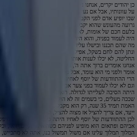
כן יהודים יקרים, אנחנו נמצאים בפרשיות של יוסף ואחיו. בו
על עוונותיו, אבל אם נעיין בדברי חכמים ז"ל נראה שיום הדין 
שבו יופיע אדם לפני הקב"ה ויכיר כמה חטא לפניו במשך כל ימ
גרועה מהעונש שהוא יקבל. על זה נאמר "אוי לנו מיום הדין אוי 
בלעם חכם של אומות, לא יכול לעמוד בתוכחתה של אתונו. יוס
היה לעמוד בפניה, והוא היה נביא והיא היתה אתון, אם האחי
מה שהם תכננו ובישלו עליו יצא לא נכון, והפוך, הוא נשלח למ
ונתן להם לחם בשקל, אפילו לא בלי שקל, ז"א אם הוא הלך ו
החליטה, לא יכלו לענות אותו כי נבהלו מפניו. מה יקרה כשיום 
אנחנו אומרים ברוך אתה ה', ברוך אתה - זה הוא עומד מולי 
אומר ולפני מי הוא עומד, אבל ברגע שהקב"ה ישמיע וירעים בקולו ו
הרי ההתוודעות של יוסף לאחיו היתה בשורה גדולה להם, הלא 
וגם לא יכלו לעמוד בפני צער אביהם, והנה פתאום הופיע לפני
היתה הסיבה לעלייתו לגדולה. רואים שמה שמתכננים וחושבים
שככה מעלים, כי בשמים זה לא הולך לפי מה שמשתדלים בני ה
האמת תמיד 35 שנה, רק הוא מקבל סיעתא דשמיא, ו
ייעד, אם צריך להציל אז מצוה להציל, וצריך לפעול.
לכן ההתוודעות של יוסף לאחיו היתה בשורה גדולה, הם חיפשו 
אביהם ופתאום הוא מופיע לפניהם כשהוא חי וקיים, וואו, ו
המלוך תמלוך עלינו אם משול תמשול בנו, אתה לא מתבייש, 