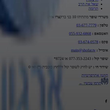
שאל את הרב
תרומה
משרדי שופר
מתתיהו 10 בני ברק
צרו איתנו קשר
טלפון
:
03-677-7779
וואטסאפ
:
055-932-6868
פקס
:
03-674-0578
אימייל
:
main@shofar.tv
שופר קול
:
077-353-2243 או 8724*
שידור חי
:
יש לחייג לשופר קול וללחוץ כוכבית (*) ואז 0
תקנון אתר
פרטיות
תרמו עכשיו
←