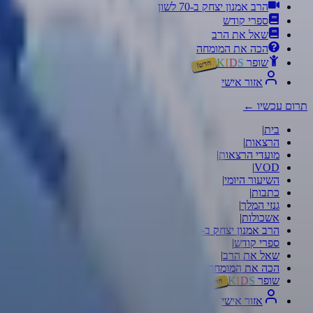
הרב אמנון יצחק ב-70 לשון
ספרי קודש
שאל את הרב
הכה את המומחה
שופר
S
D
I
K
חדש!
אזור אישי
תרום עכשיו
←
בית
|
הרצאות
|
מועדי הרצאות
|
|
VOD
השיעור היומי
|
כתבות
|
גנזי המלך
|
אשכולות
|
הרב אמנון יצחק ב-70 לשון
|
ספרי קודש
|
שאל את הרב
|
הכה את המומחה
|
שופר
S
D
I
K
|
חדש!
אזור אישי