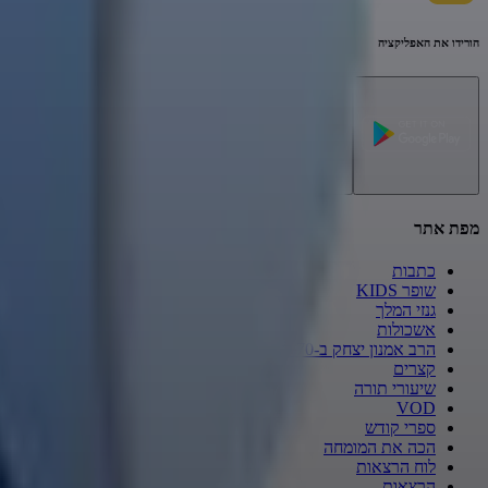
הורידו את האפליקציה
מפת אתר
כתבות
שופר KIDS
גנזי המלך
אשכולות
הרב אמנון יצחק ב-70 לשון
קצרים
שיעורי תורה
VOD
ספרי קודש
הכה את המומחה
לוח הרצאות
הרצאות