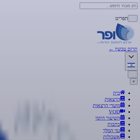
תפריט
תרום עכשיו
←
×
בית
הרצאות
מועדי הרצאות
VOD
השיעור היומי
כתבות
גנזי המלך
אשכולות