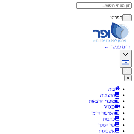
תפריט
תרום עכשיו
←
×
בית
הרצאות
מועדי הרצאות
VOD
השיעור היומי
כתבות
גנזי המלך
אשכולות