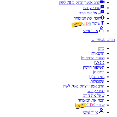
הרב אמנון יצחק ב-70 לשון
ספרי קודש
שאל את הרב
הכה את המומחה
שופר
S
D
I
K
חדש!
אזור אישי
תרום עכשיו
←
בית
|
הרצאות
|
מועדי הרצאות
|
|
VOD
השיעור היומי
|
כתבות
|
גנזי המלך
|
אשכולות
|
הרב אמנון יצחק ב-70 לשון
|
ספרי קודש
|
שאל את הרב
|
הכה את המומחה
|
שופר
S
D
I
K
|
חדש!
אזור אישי